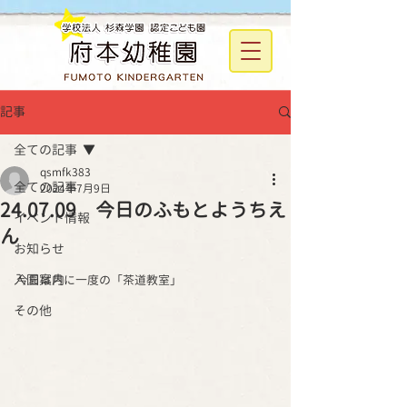
記事
全ての記事
qsmfk383
全ての記事
2024年7月9日
24.07.09 今日のふもとようちえ
イベント情報
ん
お知らせ
入園案内
今日は月に一度の「茶道教室」
その他