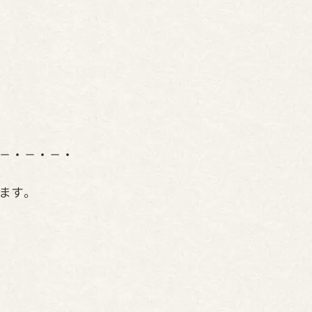
－・－・－・
ます。