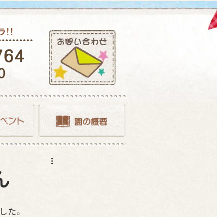
ん
した。