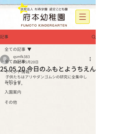
記事
全ての記事
qsmfk383
全ての記事
2025年5月20日
25.05.20 今日のふもとようちえん
イベント情報
子供たちはアリやダンゴムシの研究に全集中し
お知らせ
ています。
入園案内
その他